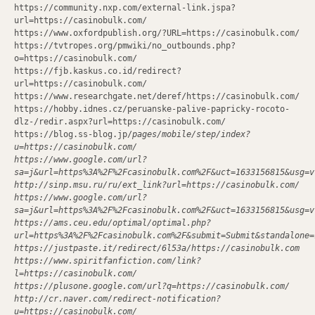
https://community.nxp.com/external-link.jspa?
url=https://casinobulk.com/
https://www.oxfordpublish.org/?URL=https://casinobulk.com/
https://tvtropes.org/pmwiki/no_outbounds.php?
o=https://casinobulk.com/
https://fjb.kaskus.co.id/redirect?
url=https://casinobulk.com/
https://www.researchgate.net/deref/https://casinobulk.com/
https://hobby.idnes.cz/peruanske-palive-papricky-rocoto-
dlz-/redir.aspx?url=https://casinobulk.com/
https://blog.ss-blog.jp/
pages/mobile/step/index?
u=https://casinobulk.com/
https://www.google.com/url?
sa=j&url=https%3A%2F%2Fcasinobulk.com%2F&uct=1633156815&usg=v
http://sinp.msu.ru/ru/ext_link?url=https://casinobulk.com/
https://www.google.com/url?
sa=j&url=https%3A%2F%2Fcasinobulk.com%2F&uct=1633156815&usg=v
https://ams.ceu.edu/optimal/optimal.php?
url=https%3A%2F%2Fcasinobulk.com%2F&submit=Submit&standalone=
https://justpaste.it/redirect/6l53a/https://casinobulk.com
https://www.spiritfanfiction.com/link?
l=https://casinobulk.com/
https://plusone.google.com/url?q=https://casinobulk.com/
http://cr.naver.com/redirect-notification?
u=https://casinobulk.com/