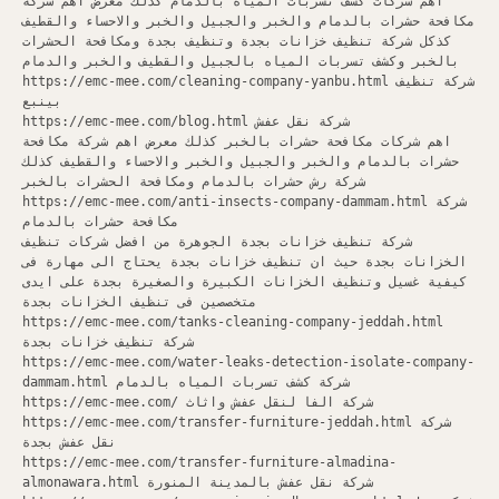
اهم شركات كشف تسربات المياه بالدمام كذلك معرض اهم شركة
مكافحة حشرات بالدمام والخبر والجبيل والخبر والاحساء والقطيف
كذكل شركة تنظيف خزانات بجدة وتنظيف بجدة ومكافحة الحشرات
بالخبر وكشف تسربات المياه بالجبيل والقطيف والخبر والدمام
https://emc-mee.com/cleaning-company-yanbu.html شركة تنظيف
بينبع
https://emc-mee.com/blog.html شركة نقل عفش
اهم شركات مكافحة حشرات بالخبر كذلك معرض اهم شركة مكافحة
حشرات بالدمام والخبر والجبيل والخبر والاحساء والقطيف كذلك
شركة رش حشرات بالدمام ومكافحة الحشرات بالخبر
https://emc-mee.com/anti-insects-company-dammam.html شركة
مكافحة حشرات بالدمام
شركة تنظيف خزانات بجدة الجوهرة من افضل شركات تنظيف
الخزانات بجدة حيث ان تنظيف خزانات بجدة يحتاج الى مهارة فى
كيفية غسيل وتنظيف الخزانات الكبيرة والصغيرة بجدة على ايدى
متخصصين فى تنظيف الخزانات بجدة
https://emc-mee.com/tanks-cleaning-company-jeddah.html
شركة تنظيف خزانات بجدة
https://emc-mee.com/water-leaks-detection-isolate-company-
dammam.html شركة كشف تسربات المياه بالدمام
https://emc-mee.com/ شركة الفا لنقل عفش واثاث
https://emc-mee.com/transfer-furniture-jeddah.html شركة
نقل عفش بجدة
https://emc-mee.com/transfer-furniture-almadina-
almonawara.html شركة نقل عفش بالمدينة المنورة